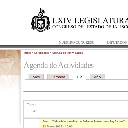
NUESTRO CONGRESO
DIPUTADOS
Inicio
»
Calendario
»
Agenda de Actividades
Se encuentra usted aquí
Agenda de Actividades
Mes
Semana
Día
(solapa activa)
Año
Solapas principales
Todo el
día
Segunda Mesa de Trabajo para la creación de la Fiscalía Especializa
Evento “Salvavidas para Madres Solteras Autónomas, Ley Sabina”
23 Mayo 2025 - 10:00
23 Mayo 2025 - 10:00