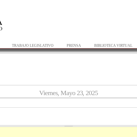
Pasar al
contenido
principal
TRABAJO LEGISLATIVO
PRENSA
BIBLIOTECA VIRTUAL
Viernes, Mayo 23, 2025
da en Delitos Contra las Mujeres en Razón de Género