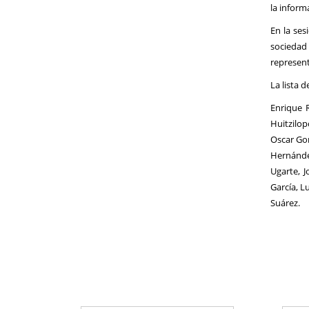
la infor
En la ses
sociedad
represent
La lista 
Enrique 
Huitzilo
Oscar Gon
Hernández
Ugarte, 
García, L
Suárez.
-