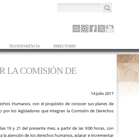
Buscar
Formulario de
búsqueda
Canal
Instagram
Facebook
Twitter
Youtube
Parlamento
TRANSPARENCIA
DIRECTORIO
R LA COMISIÓN DE
14 Julio 2017
Derechos Humanos, con el propósito de conocer sus planes de
do por los legisladores que integran la Comisión de Derechos
ías 19 y 21 del presente mes, a partir de las 9:00 horas, con
ra la atención de los derechos humanos, aclarar e incrementar