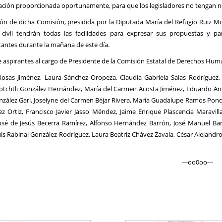
mación proporcionada oportunamente, para que los legisladores no tengan 
ión de dicha Comisión, presidida por la Diputada María del Refugio Ruiz 
 civil tendrán todas las facilidades para expresar sus propuestas y p
antes durante la mañana de este día.
de aspirantes al cargo de Presidente de la Comisión Estatal de Derechos Huma
Rosas Jiménez, Laura Sánchez Oropeza, Claudia Gabriela Salas Rodríguez,
potchtli González Hernández, María del Carmen Acosta Jiménez, Eduardo 
zález Gari, Joselyne del Carmen Béjar Rivera, María Guadalupe Ramos Ponc
 Ortiz, Francisco Javier Jasso Méndez, Jaime Enrique Plascencia Maravill
José de Jesús Becerra Ramírez, Alfonso Hernández Barrón, José Manuel Bar
uis Rabinal González Rodríguez, Laura Beatriz Chávez Zavala, César Alejandro
--oo0oo---