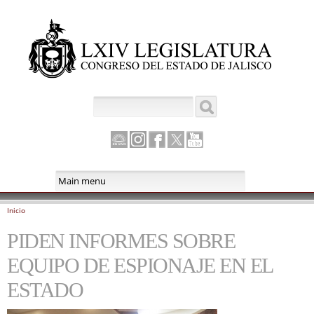
Pasar al
contenido
principal
Buscar
Formulario de búsqueda
Canal
Instagram
Facebook
Twitter
Youtube
Parlamento
Inicio
Se encuentra usted aquí
PIDEN INFORMES SOBRE
EQUIPO DE ESPIONAJE EN EL
ESTADO